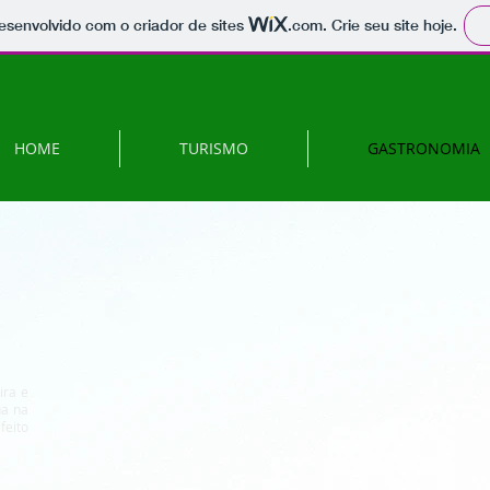
 desenvolvido com o criador de sites
.com
. Crie seu site hoje.
HOME
TURISMO
GASTRONOMIA
ira e
ua na
feito