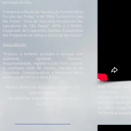
principais do Sítio.
A empresa é filiada da "Associação Turismo Rural
Circuito das Frutas" e do "Polo Turístico Circuito
das Frutas". Sócio da "Apacame (Associação dos
Apicultores de São Paulo)", APTA e COOAPIS.
Cooperado da"Copervinho Paulista (Cooperativa
dos Produtores de Vinhos e Sucos de São Paulo)".
Nossa Missão:
"Produzir e fornecer produtos e serviços com
Qualidade, Agilidade, Inovação,
Responsabilidade, Higiene e Justo Valor, visando
a satisfação total de nossos Clientes e da
Sociedade. Conquistando-os e mantendo dessa
forma seu RESPEITO e FIDELIDADE.".
Real, Própolis, Mel
Venha Vivenciar essa vida no sítio, não
muito mais.
perca tempo!
Algumas de Nossas
“As Abelhas trabalhando pela nossa
Apiário (Criação d
SAÚDE”.
atração a Adega F
de ótima qualidade