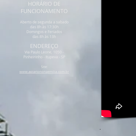
HORÁRIO DE
FUNCIONAMENTO
Aberto de segunda a sabado
das 8h às 17:30h
Domingos e Feriados
das 8h às 13h
ENDEREÇO
Via Paulo Leone, 1050 -
Pinheirinho - Itupeva - SP
Site:
www.apiariononaemilia.com.br